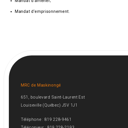
Mandat d’amener;
Mandat d’emprisonnement.
MRC de Maskinongé
651, boulevard Saint-Laurent Est
Louiseville (Québec) J5V 1J1
Téléphone : 819 228-9461
Télécopieur : 819 228-2193