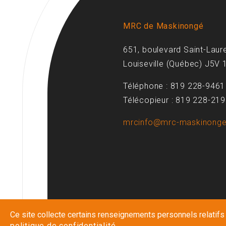
MRC de Maskinongé
651, boulevard Saint-Laur
Louiseville (Québec) J5V 
Téléphone : 819 228-9461
Télécopieur : 819 228-21
mrcinfo@mrc-maskinonge
Ce site collecte certains renseignements personnels relatifs à
politique de confidentialité
.