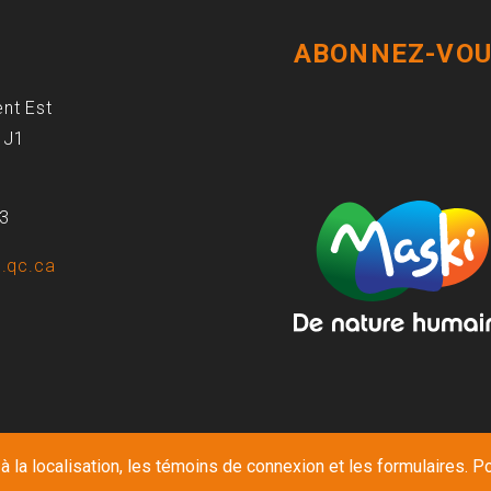
ABONNEZ-VOU
ent Est
1J1
93
.qc.ca
 la localisation, les témoins de connexion et les formulaires. Po