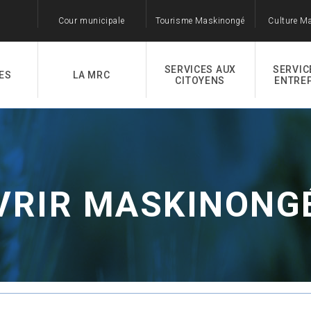
Cour municipale
Tourisme Maskinongé
Culture M
SERVICES AUX
SERVIC
ES
LA MRC
CITOYENS
ENTRE
VRIR MASKINONG