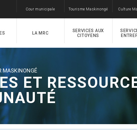
Cour municipale
Tourisme Maskinongé
Culture M
SERVICES AUX
SERVIC
ES
LA MRC
CITOYENS
ENTRE
R MASKINONGÉ
ES ET RESSOURCE
NAUTÉ