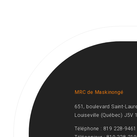
MRC de Maskinongé
651, boulevard Saint-Laur
Louiseville (Québec) J5V 
Téléphone : 819 228-9461