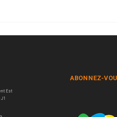
ABONNEZ-VOU
ent Est
1J1