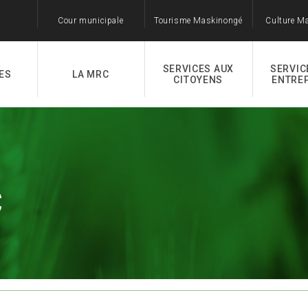
Cour municipale
Tourisme Maskinongé
Culture M
SERVICES AUX
SERVIC
ES
LA MRC
CITOYENS
ENTRE
C