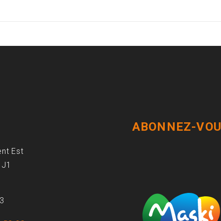
ABONNEZ-VOU
ent Est
1J1
93