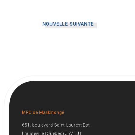
NOUVELLE SUIVANTE
MRC de Maskinongé
651, boulevard Saint-Laurent Est
Louiseville (Québec) J5V 1J1