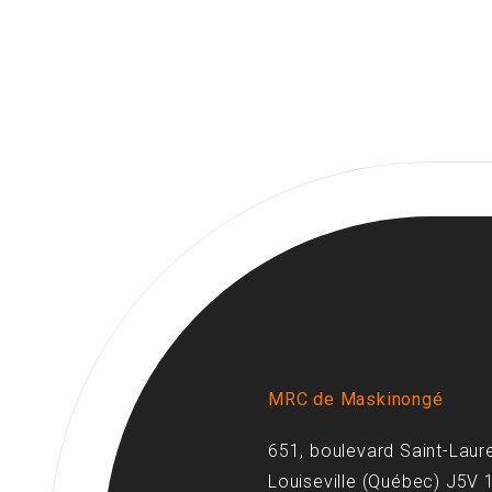
MRC de Maskinongé
651, boulevard Saint-Laur
Louiseville (Québec) J5V 