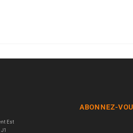
ABONNEZ-VOU
ent Est
1J1