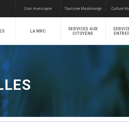
Cour municipale
Tourisme Maskinongé
Culture M
SERVICES AUX
SERVIC
ES
LA MRC
CITOYENS
ENTRE
LLES