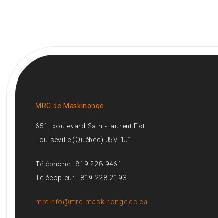
MRC de Maskinongé
651, boulevard Saint-Laurent Est
Louiseville (Québec) J5V 1J1
Téléphone : 819 228-9461
Télécopieur : 819 228-2193
mrcinfo@mrc-maskinonge.qc.ca