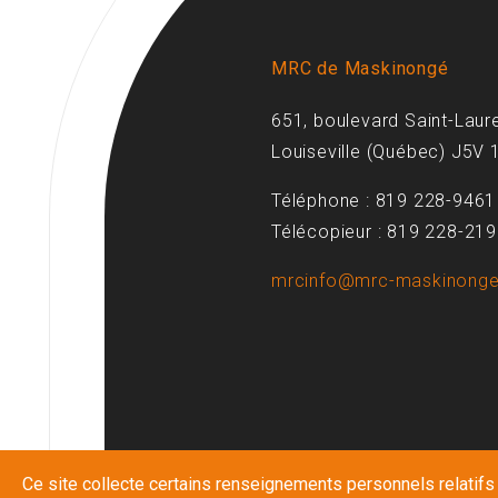
MRC de Maskinongé
651, boulevard Saint-Laur
Louiseville (Québec) J5V 
Téléphone : 819 228-9461
Télécopieur : 819 228-21
mrcinfo@mrc-maskinonge
Ce site collecte certains renseignements personnels relatifs à