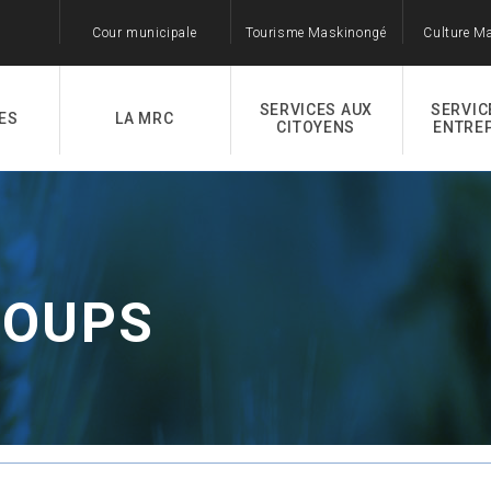
Cour municipale
Tourisme Maskinongé
Culture M
SERVICES AUX
SERVIC
ES
LA MRC
CITOYENS
ENTRE
COUPS