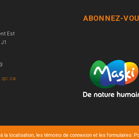
ABONNEZ-VOU
ent Est
1J1
93
.qc.ca
 la localisation, les témoins de connexion et les formulaires. Po