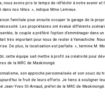
e, nous avons pris le temps de réfléchir à notre avenir e
mé dans nos têtes. », indique Mme Lemieux.
son familiale pour ensuite occuper le garage de la propriét
 nécessité. Les propriétaires ont évalué différents scénar
sentée, le couple a préféré l’option d’emménager dans un 
était très important pour nous de rester à Yamachiche. Nou
e. De plus, la localisation est parfaite. », termine M. Mo
, cette équipe sait mettre à profit sa créativité pour dé
tières de la MRC de Maskinongé.
nnalisme, son approche personnalisée et son souci du trava
jourd’hui le fruit de leurs efforts. Je tiens à souligner le
nné Jean-Yves St-Arnaud, préfet de la MRC de Maskinongé