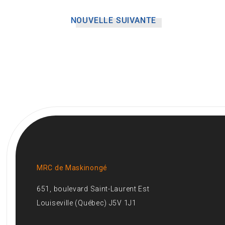
NOUVELLE SUIVANTE
MRC de Maskinongé
651, boulevard Saint-Laurent Est
Louiseville (Québec) J5V 1J1