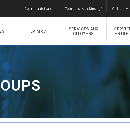
Cour municipale
Tourisme Maskinongé
Culture M
SERVICES AUX
SERVIC
ES
LA MRC
CITOYENS
ENTRE
COUPS