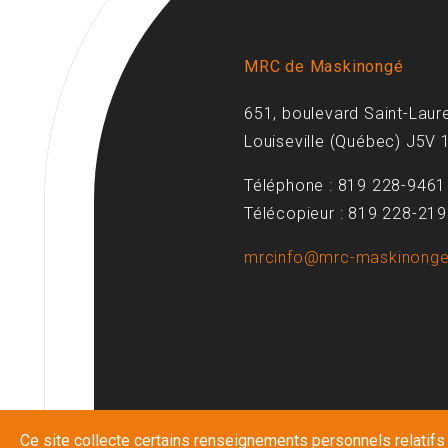
MRC de Maskinongé
651, boulevard Saint-Laur
Louiseville (Québec) J5V 
Téléphone : 819 228-9461
Télécopieur : 819 228-21
mrcinfo@mrc-maskinonge
Ce site collecte certains renseignements personnels relatifs à