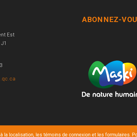
ABONNEZ-VOU
ent Est
1J1
93
.qc.ca
 la localisation, les témoins de connexion et les formulaires. Po