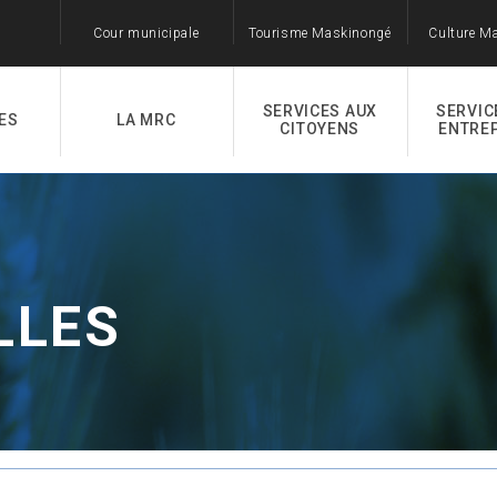
Cour municipale
Tourisme Maskinongé
Culture M
SERVICES AUX
SERVIC
ES
LA MRC
CITOYENS
ENTRE
LLES