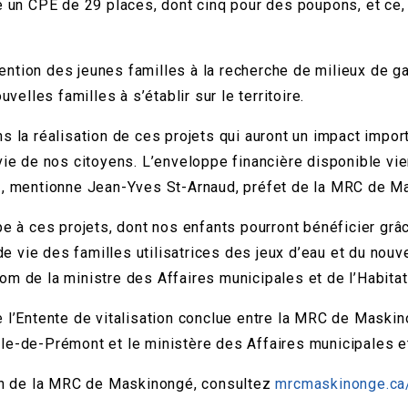
re un CPE de 29 places, dont cinq pour des poupons, et ce
étention des jeunes familles à la recherche de milieux de g
velles familles à s’établir sur le territoire.
 la réalisation de ces projets qui auront un impact importa
ie de nos citoyens. L’enveloppe financière disponible vien
 », mentionne Jean-Yves St-Arnaud, préfet de la MRC de M
e à ces projets, dont nos enfants pourront bénéficier grâc
 de vie des familles utilisatrices des jeux d’eau et du nouv
om de la ministre des Affaires municipales et de l’Habita
 l’Entente de vitalisation conclue entre la MRC de Maskino
le-de-Prémont et le ministère des Affaires municipales et 
ion de la MRC de Maskinongé, consultez
mrcmaskinonge.ca/