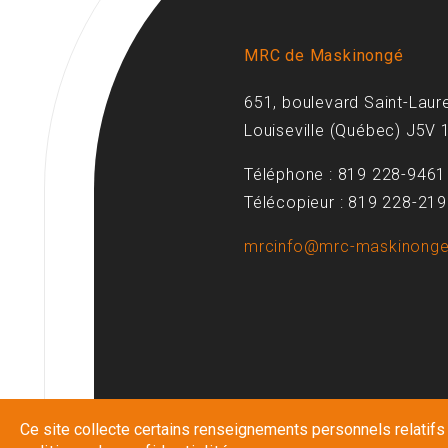
MRC de Maskinongé
651, boulevard Saint-Laur
Louiseville (Québec) J5V 
Téléphone : 819 228-9461
Télécopieur : 819 228-21
mrcinfo@mrc-maskinonge
Ce site collecte certains renseignements personnels relatifs à