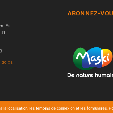
ABONNEZ-VOU
ent Est
1J1
93
.qc.ca
 la localisation, les témoins de connexion et les formulaires. Po