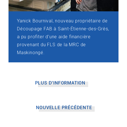
Yanick Bournival, nouveau propriétaire de
Découpage FAB à Saint-Étienne-des-Grès,
a pu profiter d’une aide financière
provenant du FLS de la MRC de
Maskinongé.
PLUS D’INFORMATION
NOUVELLE PRÉCÉDENTE