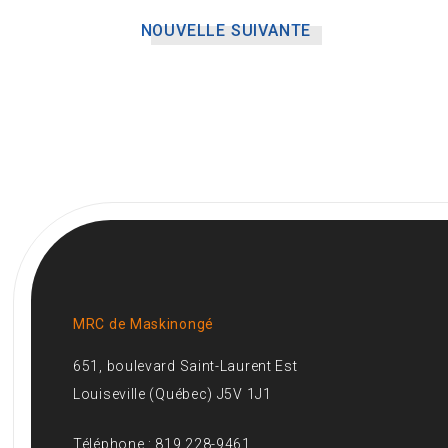
NOUVELLE SUIVANTE
MRC de Maskinongé
651, boulevard Saint-Laurent Est
Louiseville (Québec) J5V 1J1
Téléphone : 819 228-9461