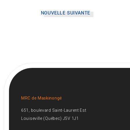
NOUVELLE SUIVANTE
MRC de Maskinongé
651, boulevard Saint-Laurent Est
Louiseville (Québec) J5V 1J1