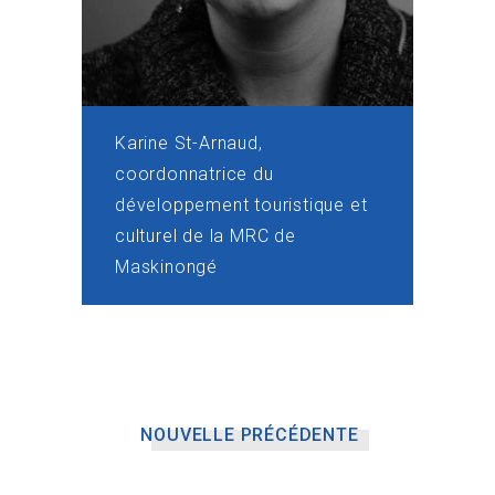
Karine St-Arnaud,
coordonnatrice du
développement touristique et
culturel de la MRC de
Maskinongé
NOUVELLE PRÉCÉDENTE