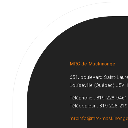
MRC de Maskinongé
651, boulevard Saint-Laur
Louiseville (Québec) J5V 
Téléphone : 819 228-9461
Télécopieur : 819 228-21
mrcinfo@mrc-maskinonge