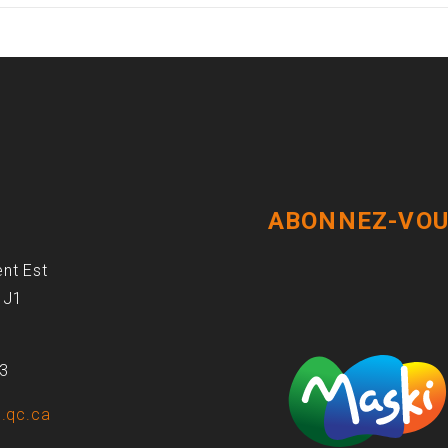
ABONNEZ-VOU
ent Est
1J1
93
.qc.ca