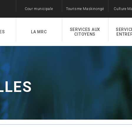
Cour municipale
Tourisme Maskinongé
Culture M
SERVICES AUX
SERVIC
ES
LA MRC
CITOYENS
ENTRE
LLES