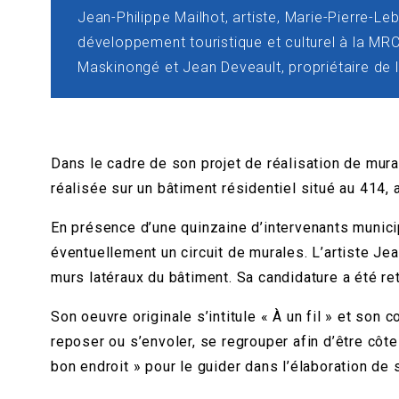
Jean-Philippe Mailhot, artiste, Marie-Pierre-L
développement touristique et culturel à la MR
Maskinongé et Jean Deveault, propriétaire de 
Dans le cadre de son projet de réalisation de mura
réalisée sur un bâtiment résidentiel situé au 414, 
En présence d’une quinzaine d’intervenants municip
éventuellement un circuit de murales. L’artiste Je
murs latéraux du bâtiment. Sa candidature a été re
Son oeuvre originale s’intitule « À un fil » et son 
reposer ou s’envoler, se regrouper afin d’être côte 
bon endroit » pour le guider dans l’élaboration de 