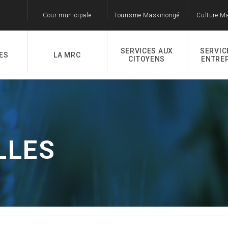
Cour municipale
Tourisme Maskinongé
Culture M
SERVICES AUX
SERVIC
ES
LA MRC
CITOYENS
ENTRE
LLES