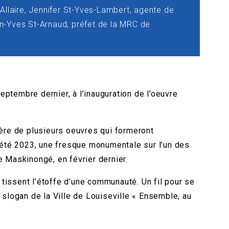
Allaire, Jennifer St-Yves-Lambert, agente de
an-Yves St-Arnaud, préfet de la MRC de
ptembre dernier, à l’inauguration de l’oeuvre
ière de plusieurs oeuvres qui formeront
l’été 2023, une fresque monumentale sur l’un des
e Maskinongé, en février dernier.
ui tissent l’étoffe d’une communauté. Un fil pour se
du slogan de la Ville de Louiseville « Ensemble, au