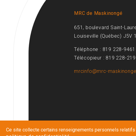
MRC de Maskinongé
651, boulevard Saint-Laur
Louiseville (Québec) J5V 
Téléphone : 819 228-9461
Télécopieur : 819 228-21
mrcinfo@mrc-maskinonge
Ce site collecte certains renseignements personnels relatifs à