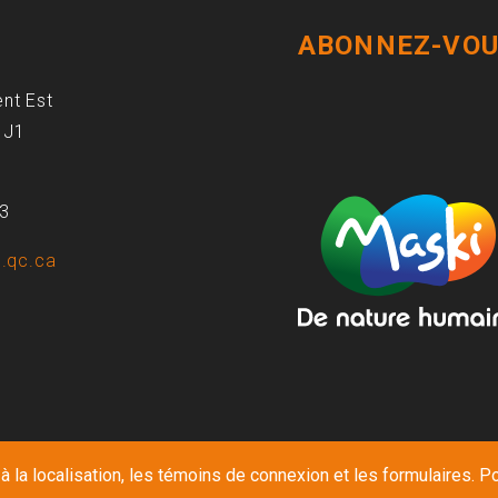
ABONNEZ-VOU
ent Est
1J1
93
.qc.ca
 la localisation, les témoins de connexion et les formulaires. Po