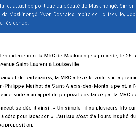
eblanc, attachée politique du député de Maskinongé, Simon 
C de Maskinongé, Yvon Deshaies, maire de Louiseville, Je
la résidence.
les extérieures, la MRC de Maskinongé a procédé, le 26 se
avenue Saint-Laurent à Louiseville.
aux et de partenaires, la MRC a levé le voile sur la prem
an-Philippe Mailhot de Saint-Alexis-des-Monts a peint, à 
tenue suite à un appel de propositions lancé par la MRC d
concept se décrit ainsi : « Un simple fil ou plusieurs fils q
à côte pour jacasser. » L’artiste s’est d’ailleurs inspiré 
sa proposition.