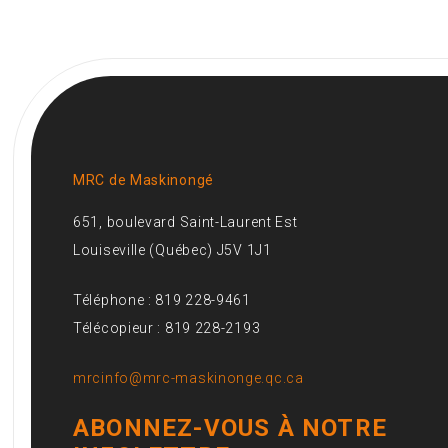
MRC de Maskinongé
651, boulevard Saint-Laurent Est
Louiseville (Québec) J5V 1J1
Téléphone : 819 228-9461
Télécopieur : 819 228-2193
mrcinfo@mrc-maskinonge.qc.ca
ABONNEZ-VOUS À NOTRE