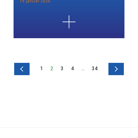
19 janvier 2026
1
2
3
4
…
34