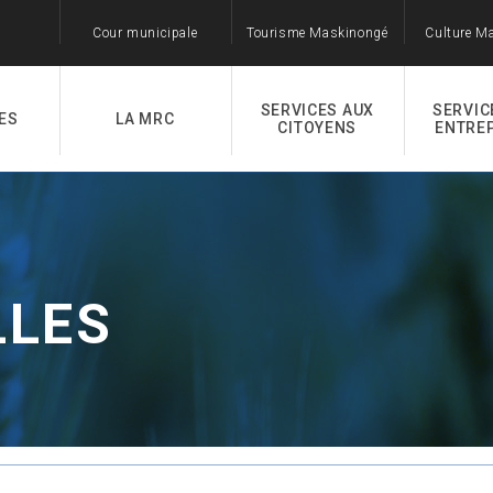
Cour municipale
Tourisme Maskinongé
Culture M
SERVICES AUX
SERVIC
ES
LA MRC
CITOYENS
ENTRE
LLES