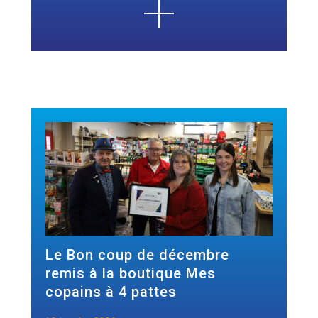
Le Bon coup de décembre
remis à la boutique Mes
copains à 4 pattes