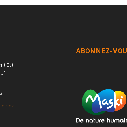
ABONNEZ-VOU
ent Est
1J1
93
.qc.ca