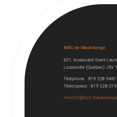
MRC de Maskinongé
651, boulevard Saint-Laur
Louiseville (Québec) J5V 
Téléphone : 819 228-9461
Télécopieur : 819 228-21
mrcinfo@mrc-maskinonge