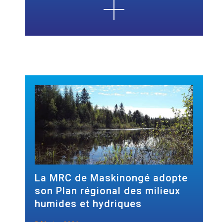
La MRC de Maskinongé adopte
son Plan régional des milieux
humides et hydriques