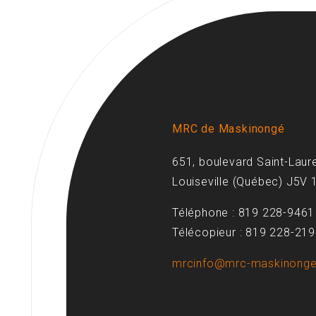
MRC de Maskinongé
651, boulevard Saint-Laur
Louiseville (Québec) J5V 
Téléphone : 819 228-9461
Télécopieur : 819 228-21
mrcinfo@mrc-maskinonge