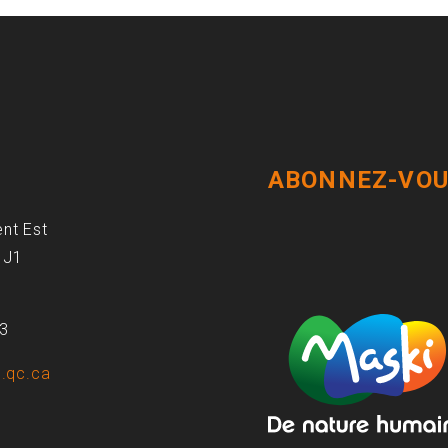
ABONNEZ-VOU
ent Est
1J1
93
.qc.ca