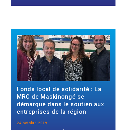
Fonds local de solidarité : La
MRC de Maskinongé se
démarque dans le soutien aux
entreprises de la région
24 octobre 2019