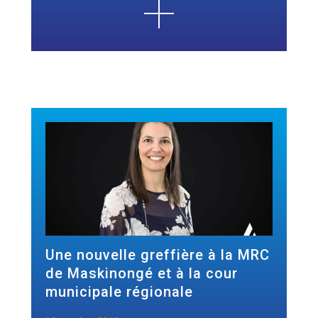
Une nouvelle greffière à la MRC
de Maskinongé et à la cour
municipale régionale