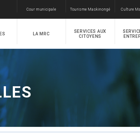
Cour municipale
Tourisme Maskinongé
Culture M
SERVICES AUX
SERVIC
ES
LA MRC
CITOYENS
ENTRE
LLES