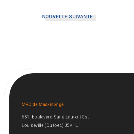
NOUVELLE SUIVANTE
MRC de Maskinongé
651, boulevard Saint-Laurent Est
Louiseville (Québec) J5V 1J1