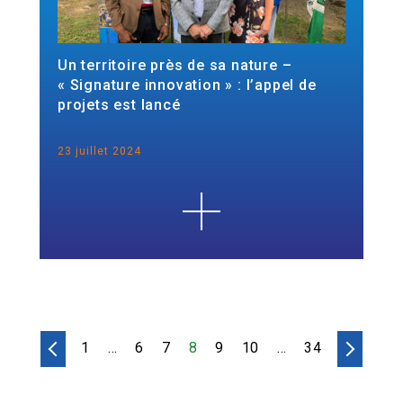
Un territoire près de sa nature –
« Signature innovation » : l’appel de
projets est lancé
23 juillet 2024
1
…
6
7
8
9
10
…
34