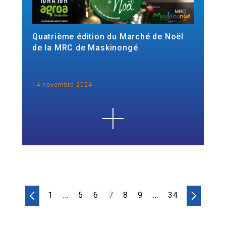
Quatrième édition du Marché de Noël
de la MRC de Maskinongé
14 novembre 2024
1
…
5
6
7
8
9
…
34